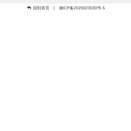
回到首页
| 湘ICP备2020023030号-5
Copyright © 57api.mz57.com by
明珠舞曲
下载APP集成试听下载舞曲