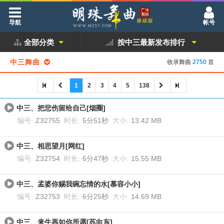
导航
帐号
全部分类
按中三最新发布排行
中三舞曲
收录舞曲
2750
首
1
2
3
4
5
138
中三、把悲伤留给自己[烟圈]
编号:
Z32755
时长:
5分51秒
大小:
13.42 MB
中三、相思望月[网红]
编号:
Z32754
时长:
6分47秒
大小:
15.55 MB
中三、孟婆你赐我碗忘情的水[慕容小小]
编号:
Z32753
时长:
6分25秒
大小:
14.69 MB
中三、来生再如你所愿[苏向东]