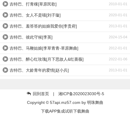
吉特巴、打青稞[草原民歌]
2010-01-01
吉特巴、女人不是喵[刘子璇]
2020-01-01
吉特巴、羞答答的姑娘我爱你[李贵府]
2013-01-01
吉特巴、彼此守候[李英]
2024-15-04
吉特巴、马鞭姑娘[李草青青-草原舞曲]
2012-01-01
吉特巴、醉心红玫瑰[月下思故人&红蔷薇]
2022-01-06
吉特巴、大龄青年的爱情[赵小兵]
2013-01-01
回到首页
| 湘ICP备2020023030号-5
Copyright © 57api.mz57.com by
明珠舞曲
下载APP集成试听下载舞曲