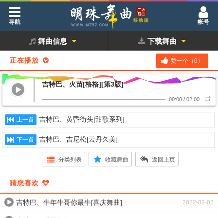
导航
帐号
舞曲信息
下载舞曲
正在播放
赞一个（
0
）
吉特巴、火苗[格格][第3版]
00:00
/
02:00
吉特巴、黄昏街头[甜歌系列]
上一首
吉特巴、吉尼松[云丹久美]
下一首
分类列表
收藏舞曲
返回上页
猜您喜欢
吉特巴、牛年牛哥你最牛[喜庆舞曲]
2022-02-02