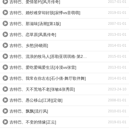
吉特巴、爱情签约[风月传奇]
2017-01-01
吉特巴、婚纱难穿却好脱[寂悸vs音萌萌]
2019-01-01
吉特巴、那滋味[汤潮][第1版]
2007-01-01
吉特巴、恋草原[凤凰传奇]
2013-01-01
吉特巴、乡愁[孙晓雨]
2014-01-01
吉特巴、流浪的牧马人[苏勒亚琪琪格-第2版]
2015-01-01
吉特巴、爱吃爱喝爱生活[冷漠vs张雷]
2013-01-01
吉特巴、我常在你左右[石小倩-舞厅歌伴舞]
2014-01-01
吉特巴、天不荒地不老[张敏&张秀田]
2023-24-10
吉特巴、愚公移山[江涛][定做]
2008-01-01
吉特巴、飘飘[流行风]
2010-01-01
吉特巴、不变的情缘[正云]
2019-01-01