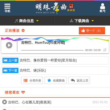
导航
帐号
舞曲信息
下载舞曲
正在播放
赞一个（
0
）
吉特巴、HumTuu[印度对唱]
00:00
/
02:00
吉特巴、像你爱我一样爱你[星月组合]
上一首
吉特巴、缘[乐队]
下一首
分类列表
收藏舞曲
返回上页
猜您喜欢
吉特巴、心在圈儿里[蔡惠英]
2011-01-01