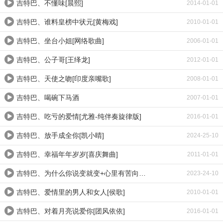
吉特巴、不懂味[晨熙]
2014-01-01
吉特巴、谁料皇榜中状元[黄梅戏]
2010-01-01
吉特巴、坐台小姐[网络歌曲]
2006-01-01
吉特巴、公子哥[王绎龙]
2012-01-01
吉特巴、天使之吻[印度亲嘴歌]
2008-01-01
吉特巴、喝碗下马酒
2007-01-01
吉特巴、吃亏的爱情[尤雅-纯伴奏旋律版]
2016-01-01
吉特巴、放手成全你[凯小晴]
2024-25-10
吉特巴、幸福年年岁岁[喜庆舞曲]
2011-01-01
吉特巴、为什么你说变就变+心里有苦向谁说
2023-24-10
吉特巴、爱情里的男人和女人[侯歌]
2010-01-01
吉特巴、对着月亮说爱你[团风依依]
2016-01-01