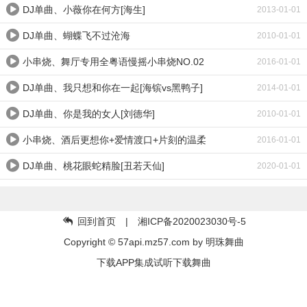
DJ单曲、小薇你在何方[海生]
2013-01-01
DJ单曲、蝴蝶飞不过沧海
2010-01-01
小串烧、舞厅专用全粤语慢摇小串烧NO.02
2016-01-01
DJ单曲、我只想和你在一起[海镔vs黑鸭子]
2014-01-01
DJ单曲、你是我的女人[刘德华]
2010-01-01
小串烧、酒后更想你+爱情渡口+片刻的温柔
2016-01-01
DJ单曲、桃花眼蛇精脸[丑若天仙]
2020-01-01
回到首页
| 湘ICP备2020023030号-5
Copyright © 57api.mz57.com by
明珠舞曲
下载APP集成试听下载舞曲