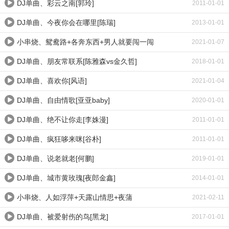
DJ单曲、彩云之南[郭玲]
2011-01-01
DJ单曲、今夜你会在哪里[陈瑞]
2013-01-01
小串烧、鸳鸯路+各奔东西+男人就要闯一闯
2021-01-07
DJ单曲、朋友常联系[陈雅森vs金久哲]
2018-01-01
DJ单曲、喜欢你[风语]
2021-01-04
DJ单曲、自由情歌[亚亚baby]
2020-01-01
DJ单曲、绝不让你走[李姝漫]
2011-01-01
DJ单曲、疯狂哆来咪[谷朴]
2011-01-01
DJ单曲、说老就老[何鹏]
2019-01-01
DJ单曲、城市黄玫瑰[夜郎金鑫]
2014-01-01
小串烧、人如浮萍+天露山情思+夜蒲
2021-02-11
DJ单曲、被爱射伤的鸟[黑龙]
2017-01-01