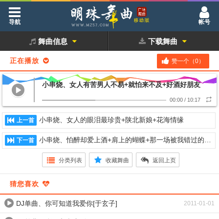
导航
帐号
舞曲信息
下载舞曲
正在播放
赞一个（
0
）
小串烧、女人有苦男人不易+就怕来不及+好酒好朋友
00:00
/
10:17
小串烧、女人的眼泪最珍贵+陕北新娘+花海情缘
上一首
小串烧、怕醉却爱上酒+肩上的蝴蝶+那一场被我错过的情缘
下一首
分类列表
收藏舞曲
返回上页
猜您喜欢
DJ单曲、你可知道我爱你[于玄子]
2011-01-01