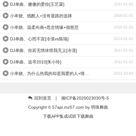
DJ单曲、傻傻的爱你[王艺霖]
2011-01-01
小串烧、残酷人+没有退路的选择
2009-01-01
小串烧、温柔向南+思念情缘+假慈悲
2020-01-01
DJ单曲、心照不宣[冷漠vs陈瑞]
2014-01-01
DJ单曲、你若无情休怪我无义[冷漠]
2011-01-01
DJ单曲、追寻2010[朱小玲]
2011-01-01
小串烧、为什么伤我的却是我爱的人+情花几时开+狠狠爱过
2022-10-03
回到首页
| 湘ICP备2020023030号-5
Copyright © 57api.mz57.com by
明珠舞曲
下载APP集成试听下载舞曲