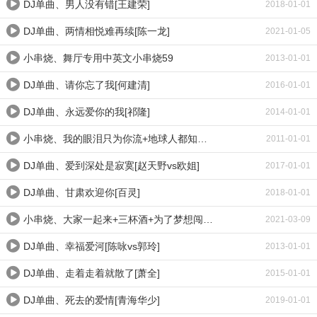
DJ单曲、男人没有错[王建荣]
2018-01-01
DJ单曲、两情相悦难再续[陈一龙]
2021-01-05
小串烧、舞厅专用中英文小串烧59
2013-01-01
DJ单曲、请你忘了我[何建清]
2016-01-01
DJ单曲、永远爱你的我[祁隆]
2014-01-01
小串烧、我的眼泪只为你流+地球人都知道我爱上你+爱的回忆
2011-01-01
DJ单曲、爱到深处是寂寞[赵天野vs欧姐]
2017-01-01
DJ单曲、甘肃欢迎你[百灵]
2018-01-01
小串烧、大家一起来+三杯酒+为了梦想闯一闯
2021-03-09
DJ单曲、幸福爱河[陈咏vs郭玲]
2013-01-01
DJ单曲、走着走着就散了[萧全]
2015-01-01
DJ单曲、死去的爱情[青海华少]
2019-01-01