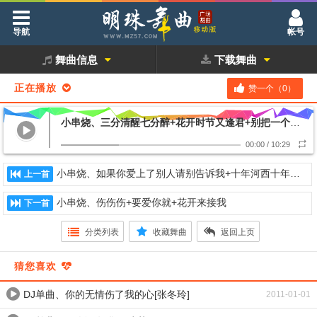
导航
帐号
舞曲信息
下载舞曲
正在播放
赞一个（
0
）
小串烧、三分清醒七分醉+花开时节又逢君+别把一个不把你放心上的人放在心上
00:00
/
10:29
小串烧、如果你爱上了别人请别告诉我+十年河西十年河东+幸福就是和你在一起
上一首
小串烧、伤伤伤+要爱你就+花开来接我
下一首
分类列表
收藏舞曲
返回上页
猜您喜欢
DJ单曲、你的无情伤了我的心[张冬玲]
2011-01-01