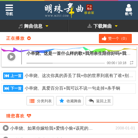
导航
帐号
舞曲信息
下载舞曲
正在播放
赞一个（
0
）
小串烧、这是一首什么样的歌+我用余生陪你好吗+我若不勇敢
00:00
/
10:18
小串烧、这次你真的弄丢了我+你的世界到底有了谁+别让爱打烊
上一首
小串烧、真爱百分百+我可以不说一句走掉+杀手锏
下一首
分类列表
收藏舞曲
返回上页
猜您喜欢
小串烧、如果你嫁给我+爱情小偷+该死的温柔
2008-01-01