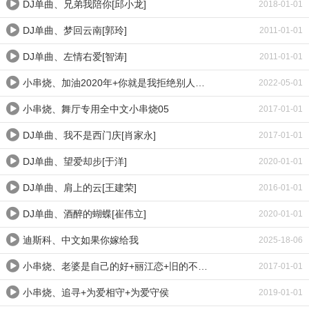
DJ单曲、兄弟我陪你[邱小龙]
2018-01-01
DJ单曲、梦回云南[郭玲]
2011-01-01
DJ单曲、左情右爱[智涛]
2011-01-01
小串烧、加油2020年+你就是我拒绝别人的理由+青春正好
2022-05-01
小串烧、舞厅专用全中文小串烧05
2017-01-01
DJ单曲、我不是西门庆[肖家永]
2017-01-01
DJ单曲、望爱却步[于洋]
2020-01-01
DJ单曲、肩上的云[王建荣]
2016-01-01
DJ单曲、酒醉的蝴蝶[崔伟立]
2020-01-01
迪斯科、中文如果你嫁给我
2025-18-06
小串烧、老婆是自己的好+丽江恋+旧的不去新的不来
2017-01-01
小串烧、追寻+为爱相守+为爱守侯
2019-01-01