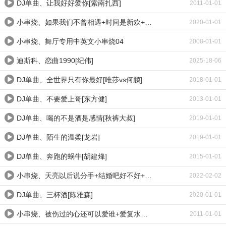
DJ单曲、让我好好爱你[索南扎西]
2011-01-01
小串烧、如果我们不曾相遇+时间是新欢+被爱情遗忘的玫瑰
2020-01-01
小串烧、舞厅专用中英文小串烧04
2008-01-01
迪斯科、恋曲1990[纪伟]
2025-18-06
DJ单曲、全世界只有你最好[唯莎vs何鹏]
2018-01-01
DJ单曲、不要爱上哥[东方健]
2013-01-01
DJ单曲、喝的不是酒是感情[秋裤大叔]
2019-01-01
DJ单曲、陌生的温柔[龙岩]
2019-01-01
DJ单曲、奔跑的蜗牛[胡建烽]
2015-01-01
小串烧、天亮以后说分手+结婚吧好不好+陪你到老
2022-02-02
DJ单曲、三杯酒[陈雅森]
2020-01-01
小串烧、被伤过的心还可以爱谁+爱复水难收+雪莲
2011-01-01