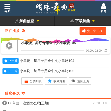
导航
帐号
舞曲信息
下载舞曲
正在播放
赞一个（
0
）
小串烧、舞厅专用全中文小串烧105
00:00
/
02:00
小串烧、舞厅专用全中文小串烧104
上一首
小串烧、舞厅专用全中文小串烧106
下一首
分类列表
收藏舞曲
返回上页
猜您喜欢
DJ单曲、这酒怎么喝[王旭]
2020-01-01