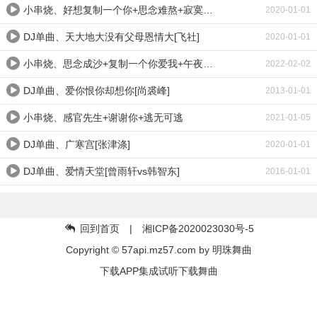
小串烧、好想复制一个你+思念难熬+寂寞爱上眼泪
2020-01-01
DJ单曲、天大地大没有父母恩情大[飞社]
2020-01-01
小串烧、思念成沙+复制一个你爱我+午夜情人
2022-02-02
DJ单曲、爱你恨你却想你[尚裘峰]
2013-01-01
小串烧、感官先生+谢谢你+逃无可逃
2021-01-05
DJ单曲、广寒宫[张津涤]
2020-01-01
DJ单曲、爱情天堂[曾雨轩vs韩智东]
2016-01-01
回到首页
| 湘ICP备2020023030号-5
Copyright © 57api.mz57.com by
明珠舞曲
下载APP集成试听下载舞曲