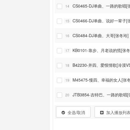
CS0465-DJ单曲、一路的歌唱[
14

CS0466-DJ单曲、说好一辈子[
15

CS0484-DJ单曲、大哥[张冬玲]
16

KB0101-靠步、月老说的慌[张冬
17

B42230-并四、爱恨情歌[冷漠V
18

M45475-慢四、幸福的女人[张冬
19

JTB3854-吉特巴、一路的歌唱[
20

全选/取消
加入播放列