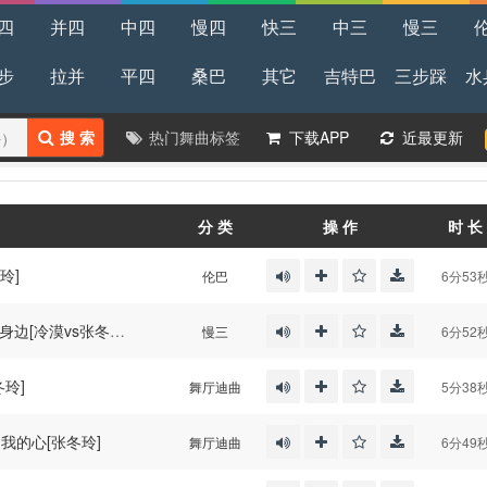
四
并四
中四
慢四
快三
中三
慢三
步
拉并
平四
桑巴
其它
吉特巴
三步踩
水
搜 索
热门舞曲标签
下载APP
近最更新
分 类
操 作
时 长
玲]
伦巴
6分53
身边[冷漠vs张冬玲]
慢三
6分52
冬玲]
舞厅迪曲
5分38
了我的心[张冬玲]
舞厅迪曲
6分49