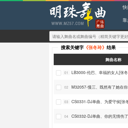
快
靠
搜索关键字
《张冬玲》
结果
舞曲名称
LB3000-伦巴、幸福的女人[张冬
01

M32057-慢三、既然有了她在你
02

CS0331-DJ单曲、为爱守侯[张
03

CS0332-DJ单曲、你的无情伤
04
