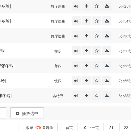
张冬玲]
舞厅迪曲
5分25
张冬玲]
舞厅迪曲
5分54
舞厅迪曲
5分30
玲]
靠步
7分50
S张冬玲]
并四
6分58
玲]
慢四
7分56
张冬玲]
吉特巴
6分38
表
播放选中
共收录
479
首舞曲
首页
上一页
21
22