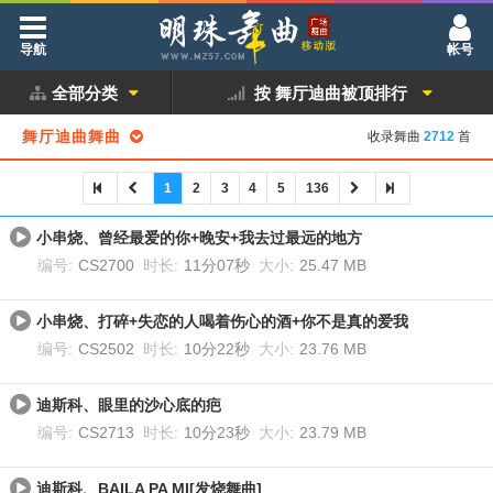
导航
帐号
全部分类
按 舞厅迪曲被顶排行
舞厅迪曲舞曲
收录舞曲
2712
首
1
2
3
4
5
136
小串烧、曾经最爱的你+晚安+我去过最远的地方
编号:
CS2700
时长:
11分07秒
大小:
25.47 MB
小串烧、打碎+失恋的人喝着伤心的酒+你不是真的爱我
编号:
CS2502
时长:
10分22秒
大小:
23.76 MB
迪斯科、眼里的沙心底的疤
编号:
CS2713
时长:
10分23秒
大小:
23.79 MB
迪斯科、BAILA PA MI[发烧舞曲]