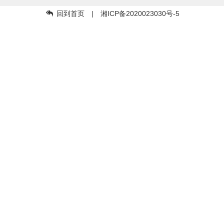
回到首页
| 湘ICP备2020023030号-5
Copyright © 57api.mz57.com by
明珠舞曲
下载APP集成试听下载舞曲