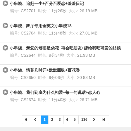
小串烧、追赶一生+百分百爱恋+羞羞日记
编号:
CS2701
时长:
11分26秒
大小:
26.19 MB
小串烧、舞厅专用全英文小串烧18
编号:
CS2704
时长:
11分48秒
大小:
27.01 MB
小串烧、亲爱的老婆是朵花+再会吧朋友+嫁给我吧可爱的姑娘
编号:
CS2644
时长:
9分34秒
大小:
21.93 MB
小串烧、情花几时开+默默回味+百花香
编号:
CS2650
时长:
9分06秒
大小:
20.83 MB
小串烧、我们到底为什么相爱+每一句说话+恋人心
编号:
CS2674
时长:
11分40秒
大小:
26.71 MB
1
2
3
4
5
136