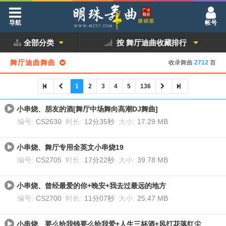
导航
帐号
全部分类
按 舞厅迪曲收藏排行
舞厅迪曲舞曲
收录舞曲
2712
首
1
2
3
4
5
136
小串烧、朋友的酒[舞厅中场舞向高潮DJ舞曲]
编号:
CS2630
时长:
12分35秒
大小:
17.29 MB
小串烧、舞厅专用全英文小串烧19
编号:
CS2705
时长:
17分22秒
大小:
39.78 MB
小串烧、曾经最爱的你+晚安+我去过最远的地方
编号:
CS2700
时长:
11分07秒
大小:
25.47 MB
小串烧、要么给我钱要么给我爱+人生三杯酒+风打花落红尘