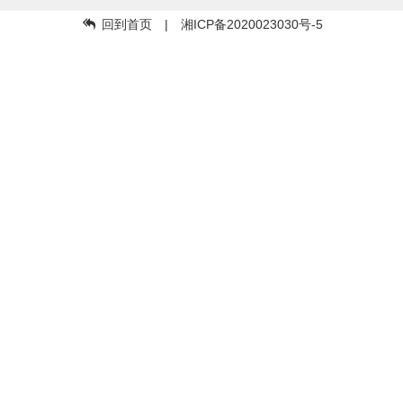
回到首页
| 湘ICP备2020023030号-5
Copyright © 57api.mz57.com by
明珠舞曲
下载APP集成试听下载舞曲