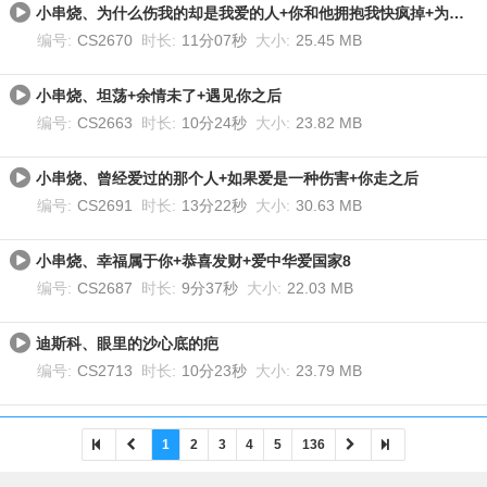
小串烧、为什么伤我的却是我爱的人+你和他拥抱我快疯掉+为什么伤我的却是我爱的人
编号:
CS2670
时长:
11分07秒
大小:
25.45 MB
小串烧、坦荡+余情未了+遇见你之后
编号:
CS2663
时长:
10分24秒
大小:
23.82 MB
小串烧、曾经爱过的那个人+如果爱是一种伤害+你走之后
编号:
CS2691
时长:
13分22秒
大小:
30.63 MB
小串烧、幸福属于你+恭喜发财+爱中华爱国家8
编号:
CS2687
时长:
9分37秒
大小:
22.03 MB
迪斯科、眼里的沙心底的疤
编号:
CS2713
时长:
10分23秒
大小:
23.79 MB
1
2
3
4
5
136