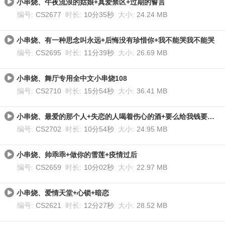
小串烧、午夜流浪的姑娘+真爱禁区+过期的誓言
编号:
CS2677
时长:
10分35秒
大小:
24.24 MB
小串烧、有一种思念叫永远+后悔没有珍惜你+我不能哭我不能哭
编号:
CS2695
时长:
11分39秒
大小:
26.69 MB
小串烧、舞厅专用全中文小串烧108
编号:
CS2710
时长:
15分54秒
大小:
36.41 MB
小串烧、最爱的那个人+失恋的人喝着伤心的酒+要么给我钱要么给我爱
编号:
CS2702
时长:
10分54秒
大小:
24.95 MB
小串烧、帅乖乖+做你的雪莲+疫情过后
编号:
CS2659
时长:
10分02秒
大小:
22.97 MB
小串烧、爱情天堂+心锁+暗恋
编号:
CS2621
时长:
12分27秒
大小:
28.52 MB